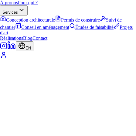
À propos
Pour qui ?
Services
Conception architecturale
Permis de construire
Suivi de
chantier
Conseil en aménagement
Études de faisabilité
Projets
d'art
Réalisations
Blog
Contact
EN
À propos
Pour qui ?
Services
Conception architecturale
Permis de construire
Suivi de